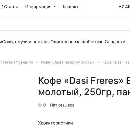
+7 4
 / Статьи
Информация
Контакты
и
Соки, смузи и нектары
Оливковое масло
Разные Сладости
 Freres (Франция)
Кофе «Dasi Freres» Молотый
Кофе «Dasi Fr
Кофе «Dasi Freres» 
молотый, 250гр, па
0
Нет отзывов
Характеристики