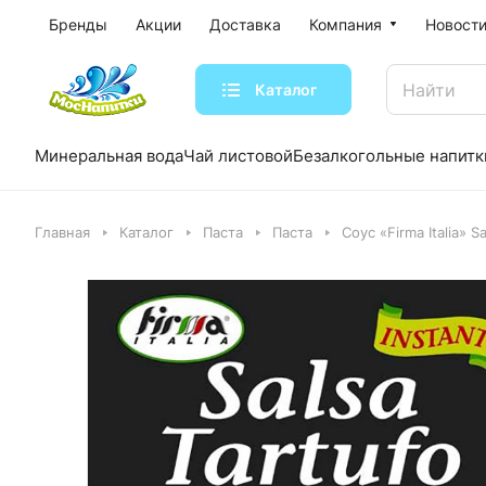
Бренды
Акции
Доставка
Компания
Новости
Каталог
Минеральная вода
Чай листовой
Безалкогольные напитк
Главная
Каталог
Паста
Паста
Соус «Firma Italia»