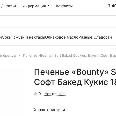
+7 4
 / Статьи
Информация
Контакты
и
Соки, смузи и нектары
Оливковое масло
Разные Сладости
е бренды
Печенье «Bounty» Soft Baked Cookies, Баунти Софт Бак
Печенье «Bounty» S
Софт Бакед Кукис 1
0
Нет отзывов
Характеристики