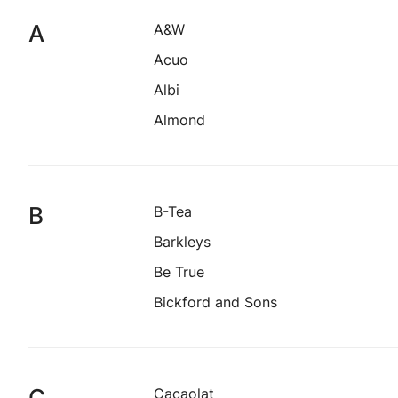
A
A&W
Acuo
Albi
Almond
B
B-Tea
Barkleys
Be True
Bickford and Sons
C
Cacaolat