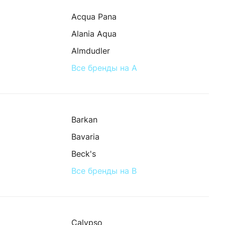
Acqua Pana
Alania Aqua
Almdudler
Все бренды на A
Barkan
Bavaria
Beсk's
Все бренды на B
Calypso