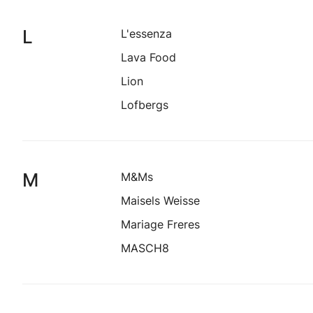
L
L'essenza
Lava Food
Lion
Lofbergs
M
M&Ms
Maisels Weisse
Mariage Freres
MASCH8