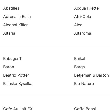
Abatilles
Acqua Filette
Adrenalin Rush
Afri-Cola
Alcohol Killer
Aleo
Altaria
Altaroma
BabugenT
Baikal
Baron
Barqs
Beatrix Potter
Betjeman & Barton
Bilinska Kyselka
Bio Naturo
Cafe Au Lait EX
Caffe Boasi