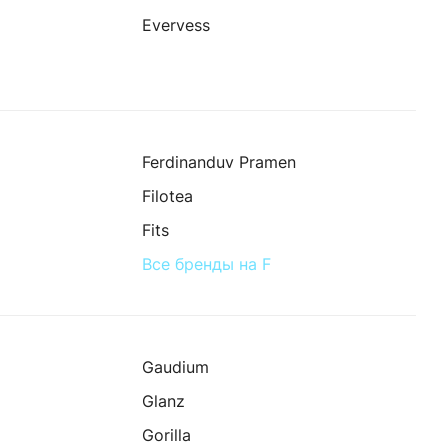
Evervess
Ferdinanduv Pramen
Filotea
Fits
Все бренды на F
Gaudium
Glanz
Gorilla