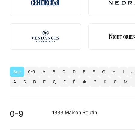
Все
0-9
A
B
C
D
E
F
G
H
I
J
А
Б
В
Г
Д
Е
Ё
Ж
З
К
Л
М
0-9
1883 Maison Routin