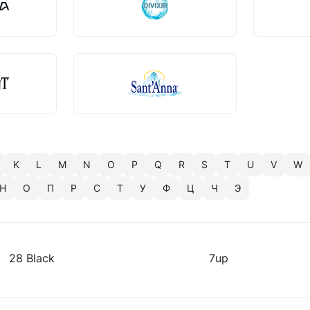
K
L
M
N
O
P
Q
R
S
T
U
V
W
Н
О
П
Р
С
Т
У
Ф
Ц
Ч
Э
28 Black
7up