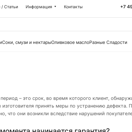
+7 4
 / Статьи
Информация
Контакты
и
Соки, смузи и нектары
Оливковое масло
Разные Сладости
период – это срок, во время которого клиент, обнару
 изготовителя принять меры по устранению дефекта. П
но, что они возникли вследствие нарушений покупател
 момента начинается гарантия?