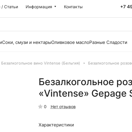
+7 4
 / Статьи
Информация
Контакты
и
Соки, смузи и нектары
Оливковое масло
Разные Сладости
Безалкогольное вино Vintense (Бельгия)
Безалкогольное розово
Безалкогольное роз
«Vintense» Gepage S
0
Нет отзывов
Характеристики