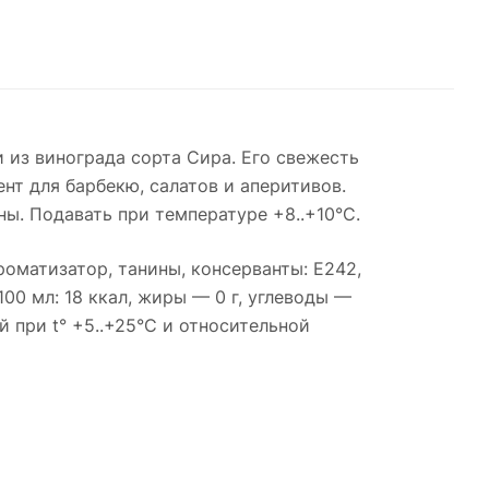
и из винограда сорта Сира. Его свежесть
нт для барбекю, салатов и аперитивов.
ы. Подавать при температуре +8..+10°С.
роматизатор, танины, консерванты: Е242,
00 мл: 18 ккал, жиры — 0 г, углеводы —
 при t° +5..+25°С и относительной