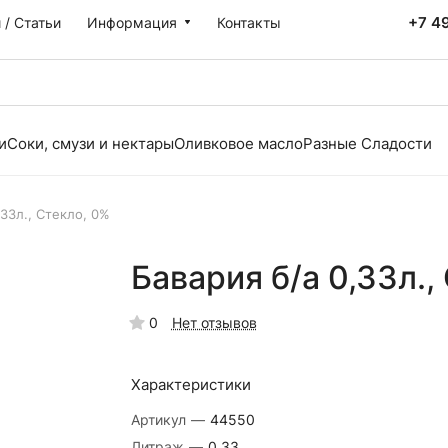
+7 4
 / Статьи
Информация
Контакты
и
Соки, смузи и нектары
Оливковое масло
Разные Сладости
,33л., Стекло, 0%
Бавария б/а 0,33л.,
0
Нет отзывов
Характеристики
Артикул
—
44550
Литраж
—
0.33