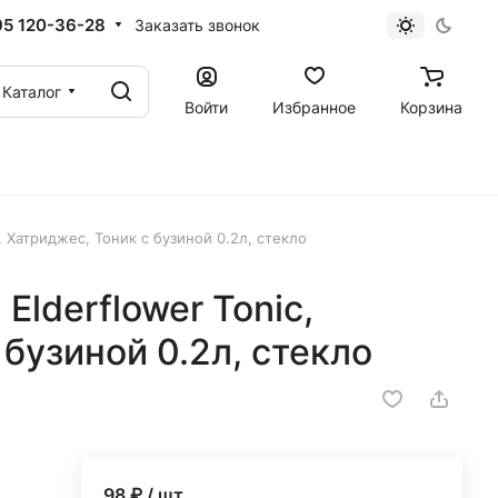
95 120-36-28
Заказать звонок
Каталог
Войти
Избранное
Корзина
c, Хатриджес, Тоник с бузиной 0.2л, стекло
 Elderflower Tonic,
 бузиной 0.2л, стекло
98
₽ / шт.