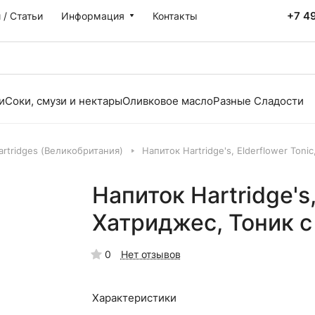
+7 4
 / Статьи
Информация
Контакты
и
Соки, смузи и нектары
Оливковое масло
Разные Сладости
rtridges (Великобритания)
Напиток Hartridge's, Elderflower Toni
Напиток Hartridge's,
Хатриджес, Тоник с
0
Нет отзывов
Характеристики