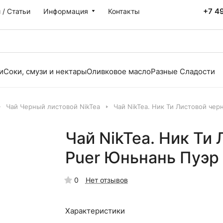
+7 4
 / Статьи
Информация
Контакты
и
Соки, смузи и нектары
Оливковое масло
Разные Сладости
Чай Черный листовой NikTea
Чай NikTea. Ник Ти Листовой че
Чай NikTea. Ник Ти
Puer Юньнань Пуэр
0
Нет отзывов
Характеристики