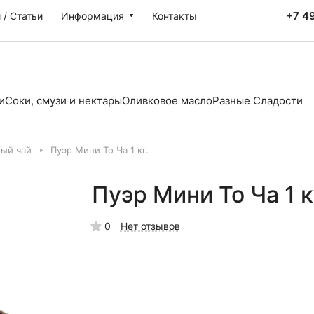
+7 4
 / Статьи
Информация
Контакты
и
Соки, смузи и нектары
Оливковое масло
Разные Сладости
ый чай
Пуэр Мини То Ча 1 кг.
Пуэр Мини То Ча 1 к
0
Нет отзывов