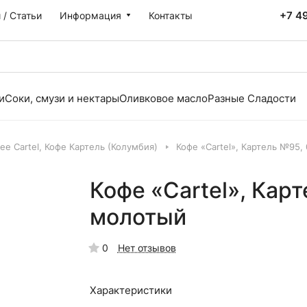
+7 4
 / Статьи
Информация
Контакты
и
Соки, смузи и нектары
Оливковое масло
Разные Сладости
ee Cartel, Кофе Картель (Колумбия)
Кофе «Cartel», Картель №95, 
Кофе «Cartel», Карт
молотый
0
Нет отзывов
Характеристики