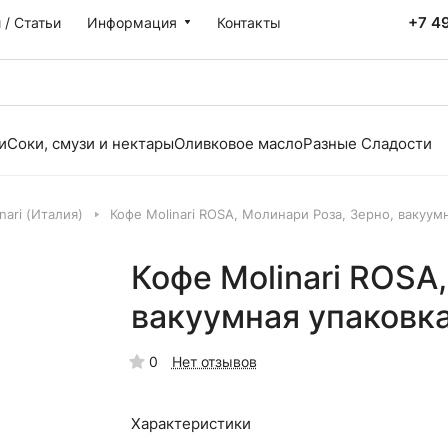
+7 4
 / Статьи
Информация
Контакты
и
Соки, смузи и нектары
Оливковое масло
Разные Сладости
nari (Италия)
Кофе Molinari ROSA, Молинари Роза, Зерно, вакуумн
Кофе Molinari ROSA
вакуумная упаковка
0
Нет отзывов
Характеристики