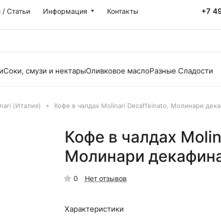
+7 4
 / Статьи
Информация
Контакты
и
Соки, смузи и нектары
Оливковое масло
Разные Сладости
nari (Италия)
Кофе в чалдах Molinari Decaffeinato, Молинари дека
Кофе в чалдах Molina
Молинари декафинат
0
Нет отзывов
Характеристики