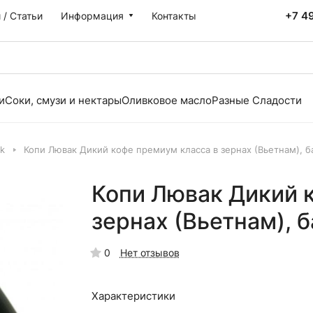
+7 4
 / Статьи
Информация
Контакты
и
Соки, смузи и нектары
Оливковое масло
Разные Сладости
k
Копи Лювак Дикий кофе премиум класса в зернах (Вьетнам), б
Копи Лювак Дикий 
зернах (Вьетнам), б
0
Нет отзывов
Характеристики