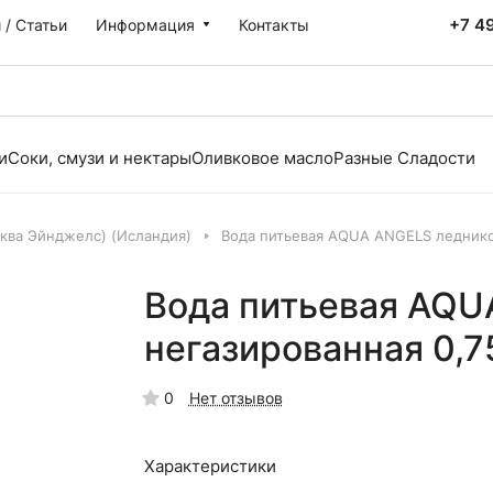
+7 4
 / Статьи
Информация
Контакты
и
Соки, смузи и нектары
Оливковое масло
Разные Сладости
ква Эйнджелс) (Исландия)
Вода питьевая AQUA ANGELS ледников
Вода питьевая AQU
негазированная 0,7
0
Нет отзывов
Характеристики