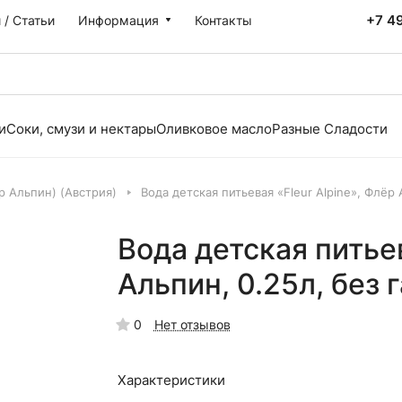
+7 4
 / Статьи
Информация
Контакты
и
Соки, смузи и нектары
Оливковое масло
Разные Сладости
ер Альпин) (Австрия)
Вода детская питьевая «Fleur Alpine», Флёр А
Вода детская питьев
Альпин, 0.25л, без г
0
Нет отзывов
Характеристики