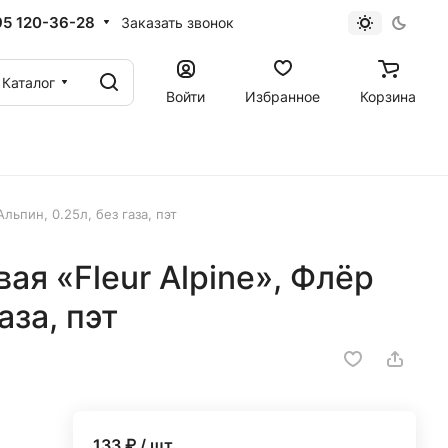
95 120-36-28
Заказать звонок
Каталог
Войти
Избранное
Корзина
льпин, 0.25л, без газа, пэт
ая «Fleur Alpine», Флёр
аза, пэт
133
₽ / шт.