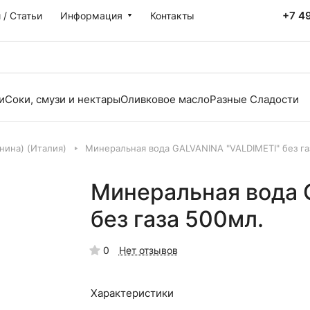
+7 4
 / Статьи
Информация
Контакты
и
Соки, смузи и нектары
Оливковое масло
Разные Сладости
анина) (Италия)
Минеральная вода GALVANINA "VALDIMETI" без га
Минеральная вода 
без газа 500мл.
0
Нет отзывов
Характеристики