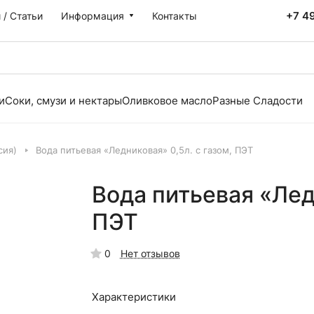
+7 4
 / Статьи
Информация
Контакты
и
Соки, смузи и нектары
Оливковое масло
Разные Сладости
сия)
Вода питьевая «Ледниковая» 0,5л. с газом, ПЭТ
Вода питьевая «Ледн
ПЭТ
0
Нет отзывов
Характеристики