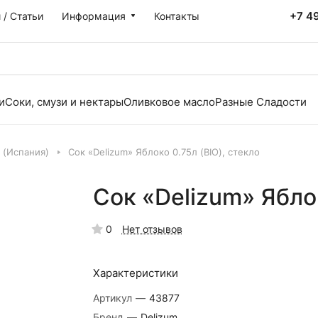
+7 4
 / Статьи
Информация
Контакты
и
Соки, смузи и нектары
Оливковое масло
Разные Сладости
 (Испания)
Сок «Delizum» Яблоко 0.75л (BIO), стекло
Сок «Delizum» Яблок
0
Нет отзывов
Характеристики
Артикул
—
43877
Бренд
—
Delizum