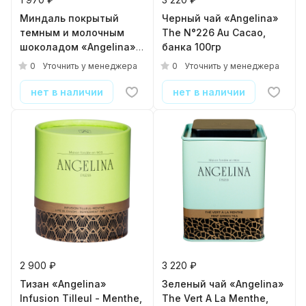
Миндаль покрытый
Черный чай «Angelina»
темным и молочным
The N°226 Au Cacao,
шоколадом «Angelina»
банка 100гр
Duo D'amandes, банка
0
0
Уточнить у менеджера
Уточнить у менеджера
140гр
нет в наличии
нет в наличии
2 900 ₽
3 220 ₽
Тизан «Angelina»
Зеленый чай «Angelina»
Infusion Tilleul - Menthe,
The Vert A La Menthe,