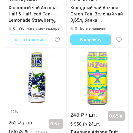
Холодный чай Arizona
Холодный чай Arizona
Half & Half Iced Tea
Green Tea, Зеленый чай
Lemonade Strawberry,
0,65л, банка
Клубника Халф энд
( 24шт./уп. )
0
0
Уточнить у менеджера
Есть в наличии
Халф, 0.68л, банка
( 24шт./уп. )
нет в наличии
В корзину
-22%
248
₽ / шт.
0.65 л.
252
₽ / шт.
0.5 л.
5 950 ₽/ 24шт.
1 510 ₽/ 6шт.
Лимонад Arizona Fruit
1 940 ₽