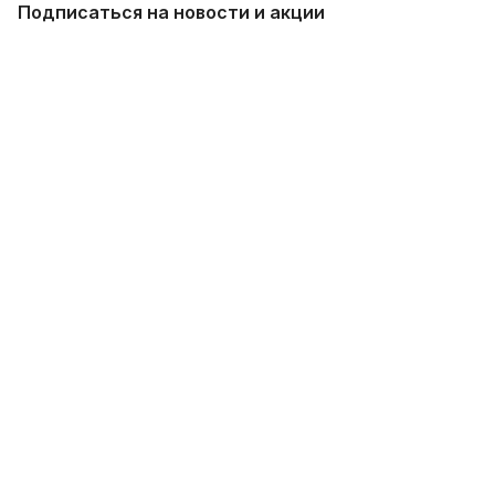
Назад к списку
Подписаться
на новости и акции
Подписаться
Интернет-магазин
Компания
Информация
Помощь