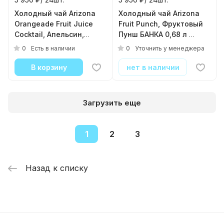
0
Есть в наличии
банка
( 24шт./уп. )
В корзину
В корзину
248
₽ / шт.
248
₽ / шт.
0.65 л.
0.68 л.
5 950 ₽/ 24шт.
5 950 ₽/ 24шт.
Холодный чай Arizona
Холодный чай Arizona
Orangeade Fruit Juice
Fruit Punch, Фруктовый
Cocktail, Апельсин,
Пунш БАНКА 0,68 л
0.65л, банка
( 24шт./уп. )
0
0
Есть в наличии
Уточнить у менеджера
( 24шт./уп. )
В корзину
нет в наличии
Загрузить еще
1
2
3