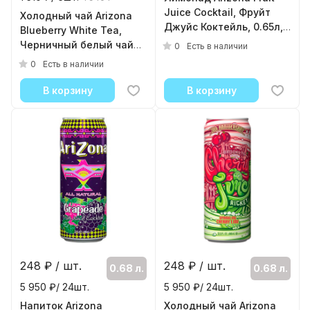
Juice Cocktail, Фруйт
Холодный чай Arizona
Джуйс Коктейль, 0.65л,
Blueberry White Tea,
банка
Черничный белый чай
0
Есть в наличии
( 24шт./уп. )
0,5л, пластик
0
Есть в наличии
( 6шт./уп. )
В корзину
В корзину
248
₽ / шт.
248
₽ / шт.
0.68 л.
0.68 л.
5 950 ₽/ 24шт.
5 950 ₽/ 24шт.
Напиток Arizona
Холодный чай Arizona