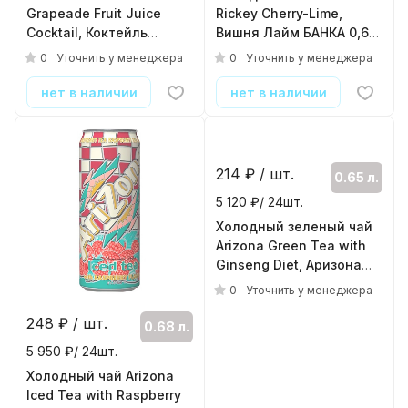
Grapeade Fruit Juice
Rickey Cherry-Lime,
Cocktail, Коктейль
Вишня Лайм БАНКА 0,68
Виноградный сок, 0.68л,
л
0
0
Уточнить у менеджера
Уточнить у менеджера
банка
( 24шт./уп. )
( 24шт./уп. )
нет в наличии
нет в наличии
248
₽ / шт.
214
₽ / шт.
0.68 л.
0.65 л.
5 950 ₽/ 24шт.
5 120 ₽/ 24шт.
Холодный чай Arizona
Холодный зеленый чай
Iced Tea with Raspberry
Arizona Green Tea with