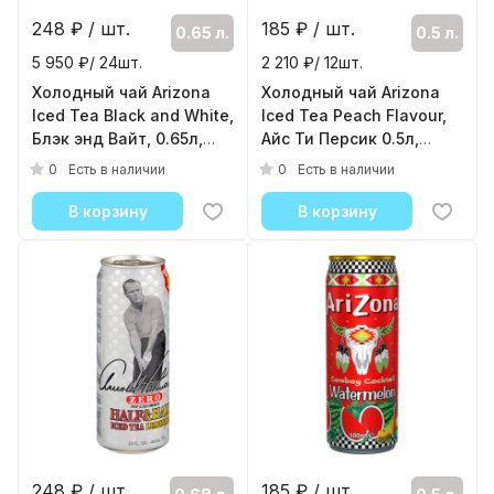
248
₽ / шт.
185
₽ / шт.
0.65 л.
0.5 л.
5 950 ₽/ 24шт.
2 210 ₽/ 12шт.
Холодный чай Arizona
Холодный чай Arizona
Iced Tea Black and White,
Iced Tea Peach Flavour,
Блэк энд Вайт, 0.65л,
Айс Ти Персик 0.5л,
банка
банка
0
0
Есть в наличии
Есть в наличии
( 24шт./уп. )
( 12шт./уп. )
В корзину
В корзину
248
₽ / шт.
185
₽ / шт.