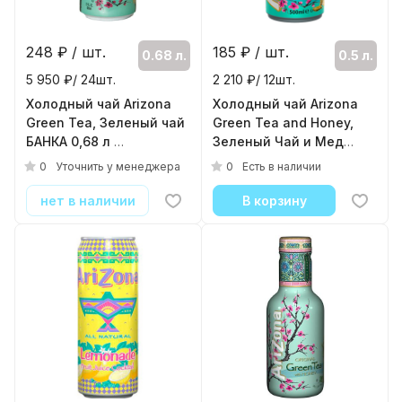
248
₽ / шт.
185
₽ / шт.
0.68 л.
0.5 л.
5 950 ₽/ 24шт.
2 210 ₽/ 12шт.
Холодный чай Arizona
Холодный чай Arizona
Green Tea, Зеленый чай
Green Tea and Honey,
БАНКА 0,68 л
Зеленый Чай и Мед
( 24шт./уп. )
0.5л, банка
0
0
Уточнить у менеджера
Есть в наличии
( 12шт./уп. )
нет в наличии
В корзину