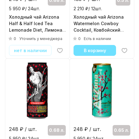
0.68 л.
0.5 л.
5 950 ₽/ 24шт.
2 210 ₽/ 12шт.
Холодный чай Arizona
Холодный чай Arizona
Half & Half Iced Tea
Watermelon Cowboy
Lemonade Diet, Лимонад
Cocktail, Ковбойский
Халф энд Халф, 0.68л,
Коктейль Арбуз 0.5л,
0
0
Уточнить у менеджера
Есть в наличии
банка
банка
( 24шт./уп. )
( 12шт./уп. )
нет в наличии
В корзину
248
₽ / шт.
248
₽ / шт.
0.68 л.
0.65 л.
5 950 ₽/ 24шт.
5 950 ₽/ 24шт.