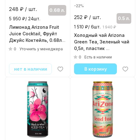
-22%
248
₽ / шт.
0.68 л.
252
₽ / шт.
0.5 л.
5 950 ₽/ 24шт.
1 510 ₽/ 6шт.
Лимонад Arizona Fruit
1 940 ₽
Juice Cocktail, Фруйт
Холодный чай Arizona
Джуйс Коктейль, 0.68л,
Green Tea, Зеленый чай
банка
0,5л, пластик
0
Уточнить у менеджера
( 24шт./уп. )
( 6шт./уп. )
0
Есть в наличии
нет в наличии
В корзину