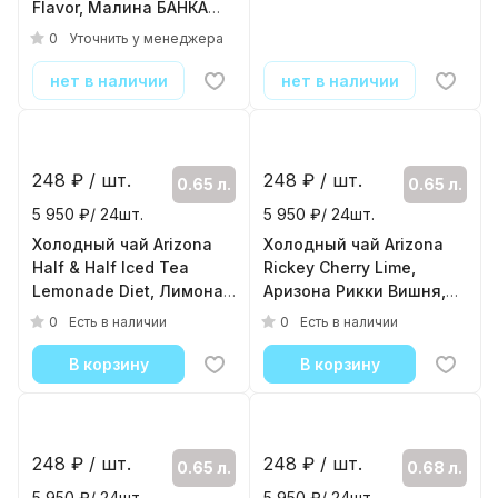
Flavor, Малина БАНКА
Ginseng Diet, Аризона
0,68 л
Женьшень Диет 0.65л,
0
0
Уточнить у менеджера
Уточнить у менеджера
( 24шт./уп. )
банка
( 24шт./уп. )
нет в наличии
нет в наличии
248
₽ / шт.
0.65 л.
5 950 ₽/ 24шт.
Холодный чай Arizona
Rickey Cherry Lime,
Аризона Рикки Вишня,
Лайм 0.65л, банка
0
Есть в наличии
( 24шт./уп. )
248
₽ / шт.
0.65 л.
5 950 ₽/ 24шт.
Холодный чай Arizona
Half & Half Iced Tea
Lemonade Diet, Лимонад
Халф энд Халф, 0.65л,