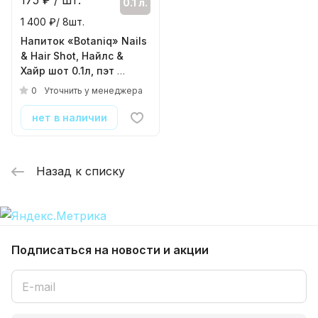
175
₽ / шт.
0.1 л.
1 400 ₽/ 8шт.
Напиток «Botaniq» Nails
& Hair Shot, Найлс &
Хайр шот 0.1л, пэт
( 8шт./уп. )
0
Уточнить у менеджера
нет в наличии
Назад к списку
Подписаться
на новости и акции