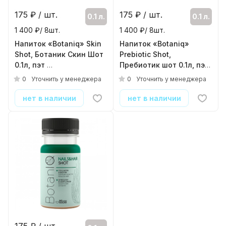
175
₽ / шт.
175
₽ / шт.
0.1 л.
0.1 л.
1 400 ₽/ 8шт.
1 400 ₽/ 8шт.
Напиток «Botaniq» Skin
Напиток «Botaniq»
Shot, Ботаник Скин Шот
Prebiotic Shot,
0.1л, пэт
Пребиотик шот 0.1л, пэт
( 8шт./уп. )
( 8шт./уп. )
0
0
Уточнить у менеджера
Уточнить у менеджера
нет в наличии
нет в наличии