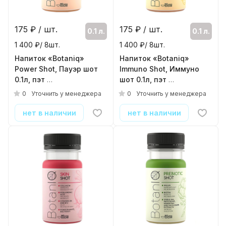
175
₽ / шт.
175
₽ / шт.
0.1 л.
0.1 л.
1 400 ₽/ 8шт.
1 400 ₽/ 8шт.
Напиток «Botaniq»
Напиток «Botaniq»
Power Shot, Пауэр шот
Immuno Shot, Иммуно
0.1л, пэт
шот 0.1л, пэт
( 8шт./уп. )
( 8шт./уп. )
0
0
Уточнить у менеджера
Уточнить у менеджера
нет в наличии
нет в наличии