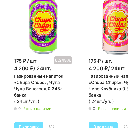
0.345 л.
175
₽ / шт.
175
₽ / шт.
4 200 ₽/ 24шт.
4 200 ₽/ 24шт.
Газированный напиток
Газированный нап
«Chupa Chups», Чупа
«Chupa Chups», Ч
Чупс Виноград 0.345л,
Чупс Клубника 0.
банка
банка
( 24шт./уп. )
( 24шт./уп. )
0
Есть в наличии
0
Есть в наличии
В корзину
В корзину