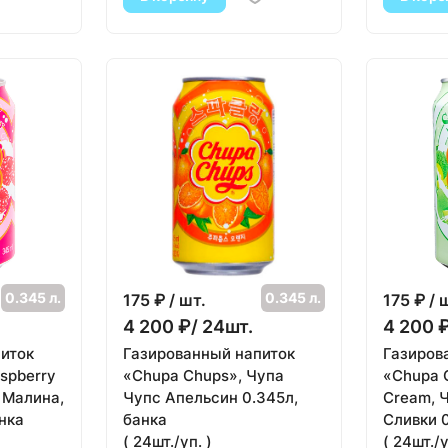
0.345 л.
0.345 л.
175
₽ / шт.
175
₽ / 
4 200 ₽/ 24шт.
4 200 
иток
Газированный напиток
Газиров
spberry
«Chupa Chups», Чупа
«Chupa 
 Малина,
Чупс Апельсин 0.345л,
Cream, 
нка
банка
Сливки 
( 24шт./уп. )
( 24шт./у