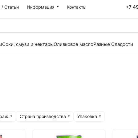
+7 4
 / Статьи
Информация
Контакты
и
Соки, смузи и нектары
Оливковое масло
Разные Сладости
траж
Страна производства
Упаковка