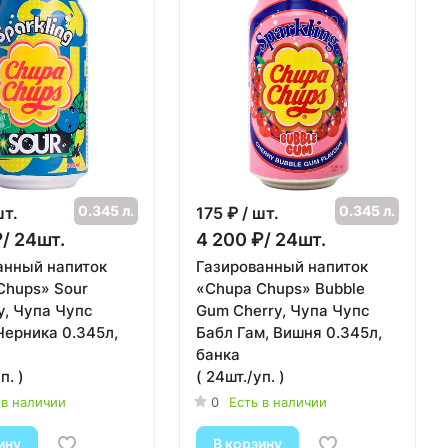
0.345 л.
0.345 л.
шт.
175
₽ / шт.
₽/ 24шт.
4 200 ₽/ 24шт.
анный напиток
Газированный напиток
Chups» Sour
«Chupa Chups» Bubble
y, Чупа Чупс
Gum Cherry, Чупа Чупс
Черника 0.345л,
Бабл Гам, Вишня 0.345л,
банка
п. )
( 24шт./уп. )
 в наличии
0
Есть в наличии
ину
В корзину