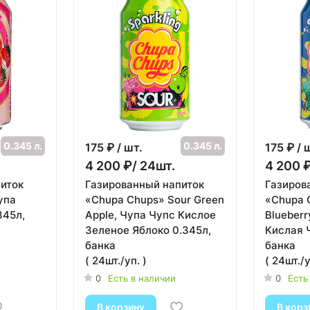
0.345 л.
0.345 л.
175
₽ / шт.
175
₽ / 
4 200 ₽/ 24шт.
4 200 
иток
Газированный напиток
Газиров
упа
«Chupa Chups» Sour Green
«Chupa 
345л,
Apple, Чупа Чупс Кислое
Blueberr
Зеленое Яблоко 0.345л,
Кислая 
банка
банка
( 24шт./уп. )
( 24шт./у
0
Есть в наличии
0
Есть
В корзину
В корз