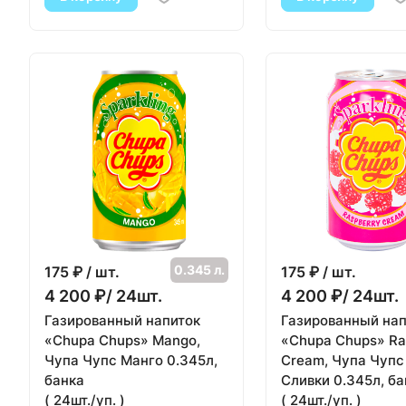
0.345 л.
175
₽ / шт.
175
₽ / шт.
4 200 ₽/ 24шт.
4 200 ₽/ 24шт.
Газированный напиток
Газированный нап
«Chupa Chups» Mango,
«Chupa Chups» Ra
Чупа Чупс Манго 0.345л,
Cream, Чупа Чупс
банка
Сливки 0.345л, ба
( 24шт./уп. )
( 24шт./уп. )