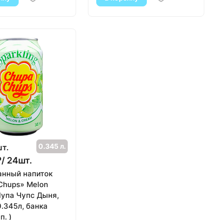
0.345 л.
шт.
₽/ 24шт.
анный напиток
Chups» Melon
Чупа Чупс Дыня,
0.345л, банка
п. )