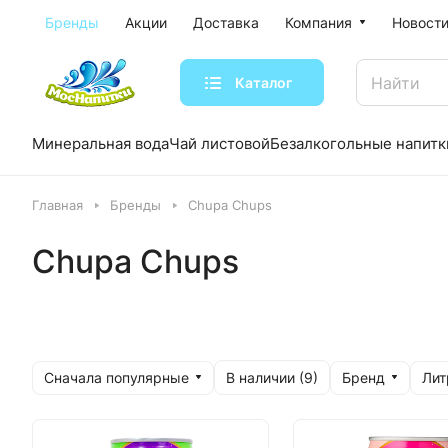
Бренды
Акции
Доставка
Компания
Новости
Каталог
Минеральная вода
Чай листовой
Безалкогольные напитк
Главная
Бренды
Chupa Chups
Chupa Chups
Сначала популярные
Бренд
Ли
В наличии (
9
)