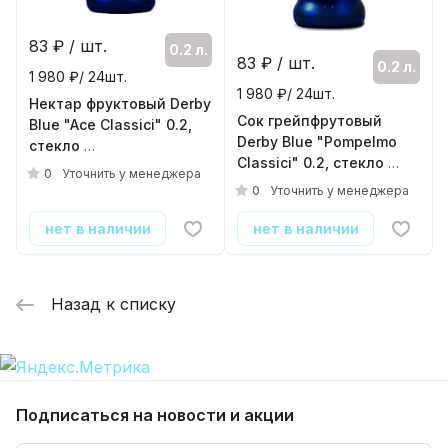
83
₽ / шт.
0.2 л.
83
₽ / шт.
0.2 л.
1 980 ₽/ 24шт.
1 980 ₽/ 24шт.
Нектар фруктовый Derby
Сок грейпфрутовый
Blue "Ace Classici" 0.2,
Derby Blue "Pompelmo
стекло
Classici" 0.2, стекло
( 24шт./уп. )
0
Уточнить у менеджера
( 24шт./уп. )
0
Уточнить у менеджера
нет в наличии
нет в наличии
Назад к списку
Подписаться
на новости и акции