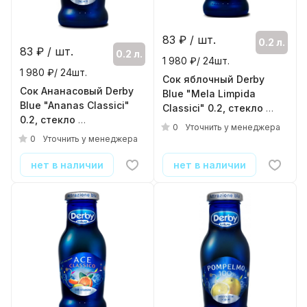
83
₽ / шт.
0.2 л.
83
₽ / шт.
0.2 л.
1 980 ₽/ 24шт.
1 980 ₽/ 24шт.
Сок яблочный Derby
Сок Ананасовый Derby
Blue "Mela Limpida
Blue "Ananas Classici"
Classici" 0.2, стекло
0.2, стекло
( 24шт./уп. )
0
Уточнить у менеджера
( 24шт./уп. )
0
Уточнить у менеджера
нет в наличии
нет в наличии