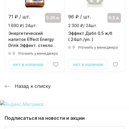
96
₽ / шт.
71
₽ / шт.
0.5 л.
0.25 л.
2 300 ₽/ 24шт.
1 690 ₽/ 24шт.
Эффект Дабл 0.5 ж/б
Энергетический
( 24шт./уп. )
напиток Effect Energy
Drink Эффект. стекло
0
Уточнить у менеджера
0.25 мл.
0
Уточнить у менеджера
( 24шт./уп. )
нет в наличии
нет в наличии
Назад к списку
Подписаться
на новости и акции