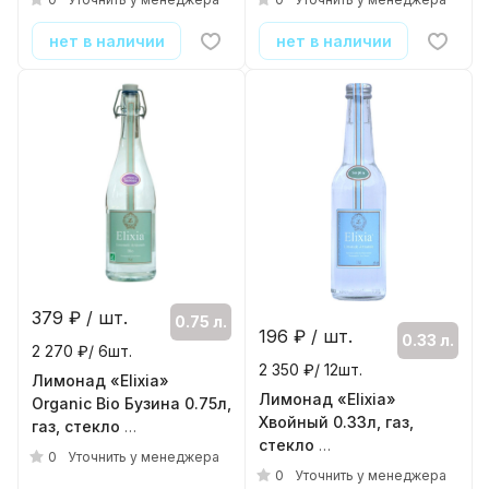
( 6шт./уп. )
нет в наличии
нет в наличии
379
₽ / шт.
0.75 л.
196
₽ / шт.
0.33 л.
2 270 ₽/ 6шт.
2 350 ₽/ 12шт.
Лимонад «Elixia»
Лимонад «Elixia»
Organic Bio Бузина 0.75л,
Хвойный 0.33л, газ,
газ, стекло
стекло
( 6шт./уп. )
0
Уточнить у менеджера
( 12шт./уп. )
0
Уточнить у менеджера