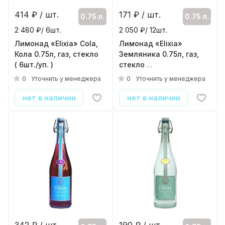
414
₽ / шт.
171
₽ / шт.
0.75 л.
0.75 л.
2 480 ₽/ 6шт.
2 050 ₽/ 12шт.
Лимонад «Elixia» Cola,
Лимонад «Elixia»
Кола 0.75л, газ, стекло
Земляника 0.75л, газ,
( 6шт./уп. )
стекло
( 12шт./уп. )
0
0
Уточнить у менеджера
Уточнить у менеджера
нет в наличии
нет в наличии