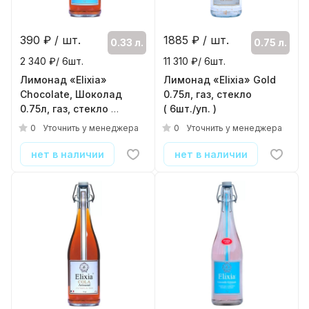
390
₽ / шт.
1885
₽ / шт.
0.33 л.
0.75 л.
2 340 ₽/ 6шт.
11 310 ₽/ 6шт.
Лимонад «Elixia»
Лимонад «Elixia» Gold
Chocolate, Шоколад
0.75л, газ, стекло
0.75л, газ, стекло
( 6шт./уп. )
( 6шт./уп. )
0
0
Уточнить у менеджера
Уточнить у менеджера
нет в наличии
нет в наличии