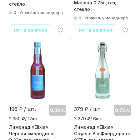
Малина 0.75л, газ,
стекло
стекло
( 6шт./уп. )
0
Уточнить у менеджера
( 6шт./уп. )
0
Уточнить у менеджера
нет в наличии
нет в наличии
196
₽ / шт.
379
₽ / шт.
0.33 л.
0.75 л.
2 350 ₽/ 12шт.
2 270 ₽/ 6шт.
Лимонад «Elixia»
Лимонад «Elixia»
Черная смородина
Organic Bio Флердоранж