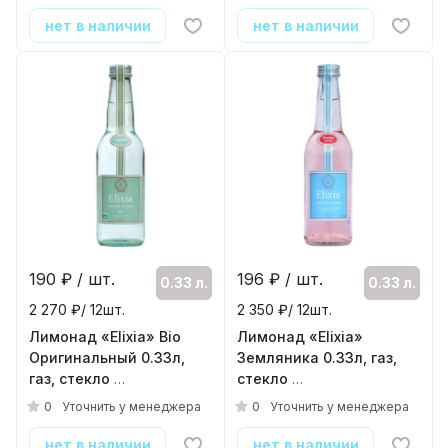
нет в наличии
нет в наличии
190
₽ / шт.
196
₽ / шт.
0.33 л.
0.33 л.
2 270 ₽/ 12шт.
2 350 ₽/ 12шт.
Лимонад «Elixia» Bio
Лимонад «Elixia»
Оригинальный 0.33л,
Земляника 0.33л, газ,
газ, стекло
стекло
( 12шт./уп. )
( 12шт./уп. )
0
0
Уточнить у менеджера
Уточнить у менеджера
нет в наличии
нет в наличии