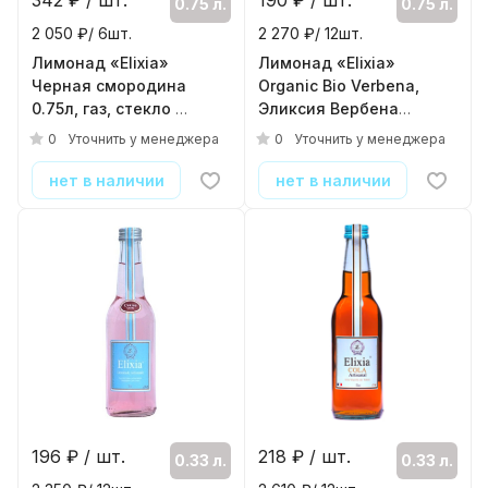
342
₽ / шт.
190
₽ / шт.
0.75 л.
0.75 л.
2 050 ₽/ 6шт.
2 270 ₽/ 12шт.
Лимонад «Elixia»
Лимонад «Elixia»
Черная смородина
Organic Bio Verbena,
0.75л, газ, стекло
Эликсия Вербена
( 6шт./уп. )
лимонная 0.75л, газ,
0
0
Уточнить у менеджера
Уточнить у менеджера
стекло
( 12шт./уп. )
нет в наличии
нет в наличии
196
₽ / шт.
218
₽ / шт.
0.33 л.
0.33 л.