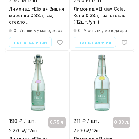
2 350 ₽/ 12шт.
2 610 ₽/ 12шт.
Лимонад «Elixia» Вишня
Лимонад «Elixia» Cola,
морелло 0.33л, газ,
Кола 0.33л, газ, стекло
стекло
( 12шт./уп. )
( 12шт./уп. )
0
0
Уточнить у менеджера
Уточнить у менеджера
нет в наличии
нет в наличии
190
₽ / шт.
211
₽ / шт.
0.75 л.
0.33 л.
2 270 ₽/ 12шт.
2 530 ₽/ 12шт.
Лимонад «Elixia»
Лимонад «Elixia»