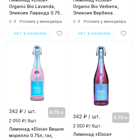
Organic Bio Lavanda,
Organic Bio Verbena,
Эликсия Лаванда 0.75л,
Эликсия Вербена
газ, стекло
лимонная 0.33л, газ,
0
0
Уточнить у менеджера
Уточнить у менеджера
( 12шт./уп. )
стекло
( 12шт./уп. )
нет в наличии
нет в наличии
342
₽ / шт.
0.75 л.
342
₽ / шт.
0.75 л.
2 050 ₽/ 6шт.
2 050 ₽/ 6шт.
Лимонад «Elixia» Вишня
Лимонад «Elixia»
морелло 0.75л, газ,