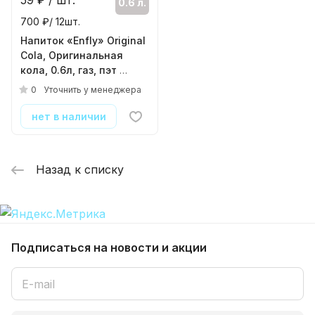
59
₽ / шт.
0.6 л.
700 ₽/ 12шт.
Напиток «Enfly» Original
Cola, Оригинальная
кола, 0.6л, газ, пэт
( 12шт./уп. )
0
Уточнить у менеджера
нет в наличии
Назад к списку
Подписаться
на новости и акции