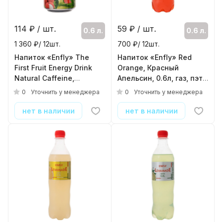
114
₽ / шт.
59
₽ / шт.
0.6 л.
0.6 л.
1 360 ₽/ 12шт.
700 ₽/ 12шт.
Напиток «Enfly» The
Напиток «Enfly» Red
First Fruit Energy Drink
Orange, Красный
Natural Caffeine,
Апельсин, 0.6л, газ, пэт
Энергетический 0.45л,
( 12шт./уп. )
0
0
Уточнить у менеджера
Уточнить у менеджера
газ, банка
( 12шт./уп. )
нет в наличии
нет в наличии