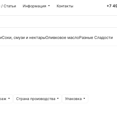
+7 4
 / Статьи
Информация
Контакты
и
Соки, смузи и нектары
Оливковое масло
Разные Сладости
раж
Страна производства
Упаковка