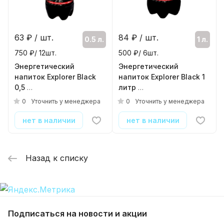
63
₽ / шт.
84
₽ / шт.
0.5 л.
1 л.
750 ₽/ 12шт.
500 ₽/ 6шт.
Энергетический
Энергетический
напиток Explorer Black
напиток Explorer Black 1
0,5
литр
( 12шт./уп. )
( 6шт./уп. )
0
0
Уточнить у менеджера
Уточнить у менеджера
нет в наличии
нет в наличии
Назад к списку
Подписаться
на новости и акции