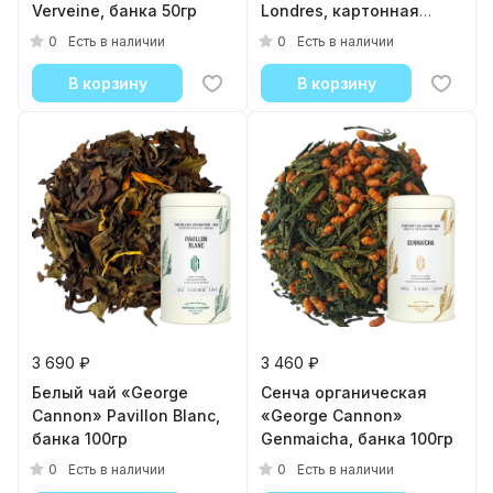
Verveine, банка 50гр
Londres, картонная
упаковка
0
0
Есть в наличии
Есть в наличии
В корзину
В корзину
3 690 ₽
3 460 ₽
Белый чай «George
Cенча органическая
Cannon» Pavillon Blanc,
«George Cannon»
банка 100гр
Genmaicha, банка 100гр
0
0
Есть в наличии
Есть в наличии