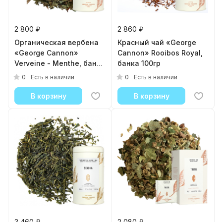
2 800 ₽
2 860 ₽
Органическая вербена
Красный чай «George
«George Cannon»
Cannon» Rooibos Royal,
Verveine - Menthe, банка
банка 100гр
100гр
0
0
Есть в наличии
Есть в наличии
В корзину
В корзину
3 460 ₽
2 080 ₽