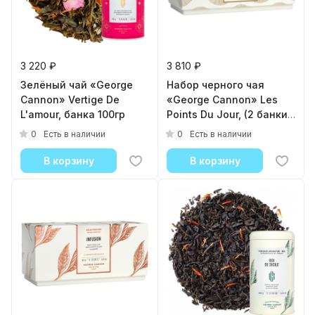
3 220 ₽
3 810 ₽
Зелёный чай «George
Набор черного чая
Cannon» Vertige De
«George Cannon» Les
L'amour, банка 100гр
Points Du Jour, (2 банки
по 40гр)
0
0
Есть в наличии
Есть в наличии
В корзину
В корзину