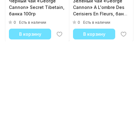
Черный чай «George
Зелёный чай «George
Cannon» Secret Tibetain,
Cannon» A L'ombre Des
банка 100гр
Cerisiers En Fleurs, банка
100гр
0
0
Есть в наличии
Есть в наличии
В корзину
В корзину
Загрузить еще
Главная
Каталог
Корзина
Избранные
Кабинет
Акции
1
2
Назад к списку
Подписаться
на новости и акции