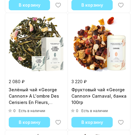
В корзину
В корзину
2 080 ₽
3 220 ₽
Зелёный чай «George
Фруктовый чай «George
Cannon» A L'ombre Des
Cannon» Carnaval, банка
Cerisiers En Fleurs,
100гр
картонная упаковка
0
0
Есть в наличии
Есть в наличии
В корзину
В корзину