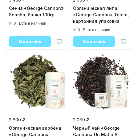
Сенча «George Cannon»
Органическая липа
Sencha, банка 100гр
«George Cannon» Tilleul,
картонная упаковка
0
Есть в наличии
0
Есть в наличии
В корзину
В корзину
2 800 ₽
2 080 ₽
Органическая вербена
Чёрный чай «George
«George Cannon»
Cannon» Un Matin A