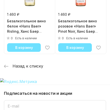
1 460 ₽
1 460 ₽
Безалкогольное вино
Безалкогольное вино
белое «Hans Baer»
розовое «Hans Baer»
Risling, Ханс Баер
Pinot Noir, Ханс Баер
Рислинг 0.75л, стекло
Пино Нуар 0.75л, стекло
0
0
Есть в наличии
Есть в наличии
В корзину
В корзину
Назад к списку
Подписаться
на новости и акции