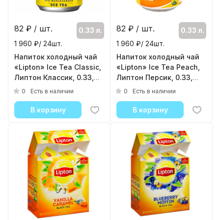
82
₽ / шт.
82
₽ / шт.
0.33 л.
0.33 л.
1 960 ₽/ 24шт.
1 960 ₽/ 24шт.
Напиток холодный чай
Напиток холодный чай
«Lipton» Ice Tea Classic,
«Lipton» Ice Tea Peach,
Липтон Классик, 0.33,
Липтон Персик, 0.33,
газ, банка
банка
0
0
Есть в наличии
Есть в наличии
( 24шт./уп. )
( 24шт./уп. )
В корзину
В корзину