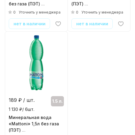
без газа (ПЭТ)
(ПЭТ)
( 6шт./уп. )
( 6шт./уп. )
0
0
Уточнить у менеджера
Уточнить у менеджера
нет в наличии
нет в наличии
189
₽ / шт.
1.5 л.
1 130 ₽/ 6шт.
Минеральная вода
«Mattoni» 1,5л без газа
(ПЭТ)