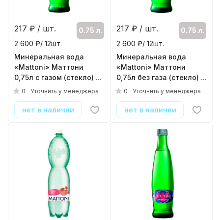
217
₽ / шт.
217
₽ / шт.
0.75 л.
0.75 л.
2 600 ₽/ 12шт.
2 600 ₽/ 12шт.
Минеральная вода
Минеральная вода
«Mattoni» Маттони
«Mattoni» Маттони
0,75л с газом (стекло)
0,75л без газа (стекло)
( 12шт./уп. )
( 12шт./уп. )
0
0
Уточнить у менеджера
Уточнить у менеджера
нет в наличии
нет в наличии