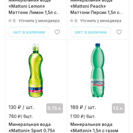
«Mattoni Lemon»
«Mattoni Peach»
Маттони Лимон 1,5л с
Маттони Персик 1,5л с
газом (ПЭТ)
газом (ПЭТ)
0
0
Уточнить у менеджера
Уточнить у менеджера
( 6шт./уп. )
( 6шт./уп. )
нет в наличии
нет в наличии
130
₽ / шт.
189
₽ / шт.
0.75 л.
1.5 л.
780 ₽/ 6шт.
1 130 ₽/ 6шт.
Минеральная вода
Минеральная вода
«Mattoni» Sport 0.75л
«Mattoni» 1,5л с газом