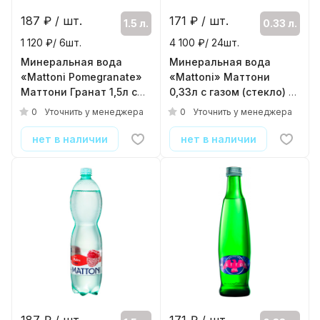
187
₽ / шт.
171
₽ / шт.
1.5 л.
0.33 л.
1 120 ₽/ 6шт.
4 100 ₽/ 24шт.
Минеральная вода
Минеральная вода
«Mattoni Pomegranate»
«Mattoni» Маттони
Маттони Гранат 1,5л с
0,33л с газом (стекло)
газом (ПЭТ)
( 24шт./уп. )
0
0
Уточнить у менеджера
Уточнить у менеджера
( 6шт./уп. )
нет в наличии
нет в наличии