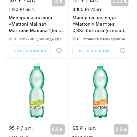
187
₽ / шт.
171
₽ / шт.
1.5 л.
0.33 л.
1 120 ₽/ 6шт.
4 100 ₽/ 24шт.
Минеральная вода
Минеральная вода
«Mattoni Malina»
«Mattoni» Маттони
Маттони Малина 1,5л с
0,33л без газа (стекло)
газом (ПЭТ)
( 24шт./уп. )
0
0
Уточнить у менеджера
Уточнить у менеджера
( 6шт./уп. )
нет в наличии
нет в наличии
95
₽ / шт.
95
₽ / шт.
0.5 л.
0.5 л.