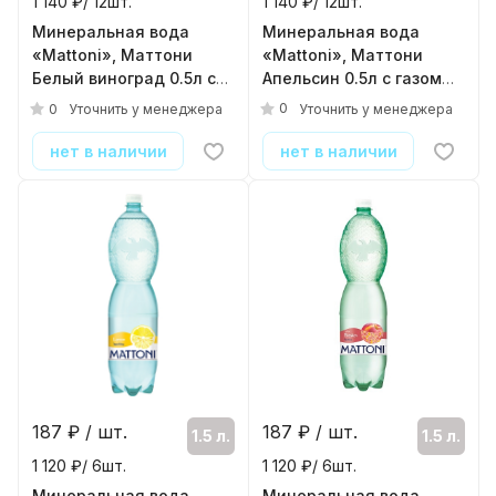
1 140 ₽/ 12шт.
1 140 ₽/ 12шт.
Минеральная вода
Минеральная вода
«Mattoni», Маттони
«Mattoni», Маттони
Апельсин 0.5л с газом
Белый виноград 0.5л с
(ПЭТ)
газом (ПЭТ)
0
0
Уточнить у менеджера
Уточнить у менеджера
( 12шт./уп. )
( 12шт./уп. )
нет в наличии
нет в наличии
187
₽ / шт.
187
₽ / шт.
1.5 л.
1.5 л.
1 120 ₽/ 6шт.
1 120 ₽/ 6шт.
Минеральная вода
Минеральная вода