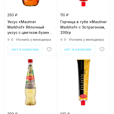
260 ₽
110 ₽
Уксус «Mautner
Горчица в тубе «Mautner
Markhof» Яблочный
Markhof» с Эстрагоном,
уксус с цветком бузины
200гр
5%, 0.5л
0
0
Уточнить у менеджера
Уточнить у менеджера
нет в наличии
нет в наличии
290 ₽
140 ₽