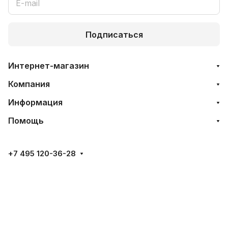
Подписаться
Интернет-магазин
Компания
Информация
Помощь
+7 495 120-36-28
mosnapitki@bk.ru
Главная
Каталог
Корзина
Избранные
Кабинет
Акции
г. Москва, 3-й проезд Перова Поля пр-д, 4, стр. 1