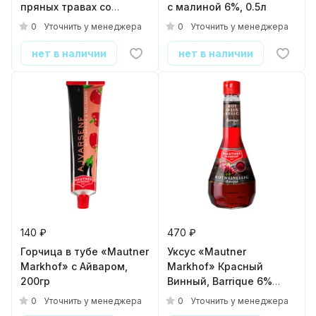
пряных травах со
с малиной 6%, 0.5л
свежим тимьяном 6%,
0
0
Уточнить у менеджера
Уточнить у менеджера
0.5л
нет в наличии
нет в наличии
140 ₽
470 ₽
Горчица в тубе «Mautner
Уксус «Mautner
Markhof» с Айваром,
Markhof» Красный
200гр
Винный, Barrique 6%
выдержанный в
0
0
Уточнить у менеджера
Уточнить у менеджера
дубовых бочках, 0.5л