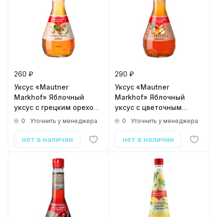
260 ₽
290 ₽
Уксус «Mautner
Уксус «Mautner
Markhof» Яблочный
Markhof» Яблочный
уксус с грецким орехом
уксус с цветочным
6%, 0.5л
медом
0
0
Уточнить у менеджера
Уточнить у менеджера
(нефильтрованный) 6%,
0.5л
нет в наличии
нет в наличии