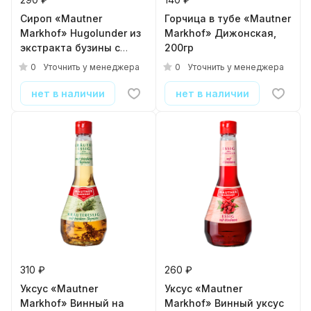
Сироп «Mautner
Горчица в тубе «Mautner
Markhof» Hugolunder из
Markhof» Дижонская,
экстракта бузины с
200гр
лаймом и мятой, 0.7л
0
0
Уточнить у менеджера
Уточнить у менеджера
нет в наличии
нет в наличии
310 ₽
260 ₽
Уксус «Mautner
Уксус «Mautner
Markhof» Винный на
Markhof» Винный уксус