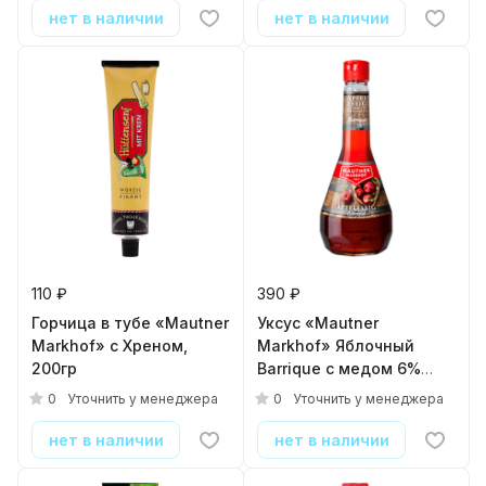
нет в наличии
нет в наличии
110 ₽
390 ₽
Горчица в тубе «Mautner
Уксус «Mautner
Markhof» с Хреном,
Markhof» Яблочный
200гр
Barrique с медом 6%
выдержанный в
0
0
Уточнить у менеджера
Уточнить у менеджера
дубовых бочках, 0.5л
нет в наличии
нет в наличии