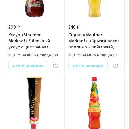
290 ₽
240 ₽
Уксус «Mautner
Сироп «Mautner
Markhof» Яблочный
Markhof» «Брызги лета»
уксус с цветочным
лимонно - лаймовый,
медом (фильтрованный)
0.7л
0
0
Уточнить у менеджера
Уточнить у менеджера
6%, 0.5л
нет в наличии
нет в наличии