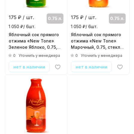
175
₽ / шт.
175
₽ / шт.
0.75 л.
0.75 л.
1 050 ₽/ 6шт.
1 050 ₽/ 6шт.
Яблочный сок прямого
Яблочный сок прямого
отжима «New Tone»
отжима «New Tone»
Зеленое Яблоко, 0.75,
Марочный, 0.75, стекло
стекло
( 6шт./уп. )
0
0
Уточнить у менеджера
Уточнить у менеджера
( 6шт./уп. )
нет в наличии
нет в наличии