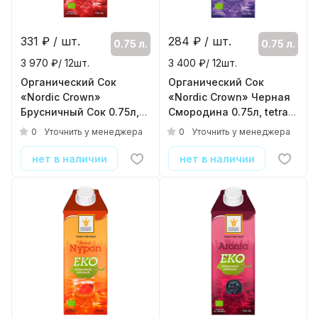
331
₽ / шт.
284
₽ / шт.
0.75 л.
0.75 л.
3 970 ₽/ 12шт.
3 400 ₽/ 12шт.
Органический Сок
Органический Сок
«Nordic Crown»
«Nordic Crown» Черная
Брусничный Сок 0.75л,
Смородина 0.75л, tetra
tetra pak
pak
0
0
Уточнить у менеджера
Уточнить у менеджера
( 12шт./уп. )
( 12шт./уп. )
нет в наличии
нет в наличии