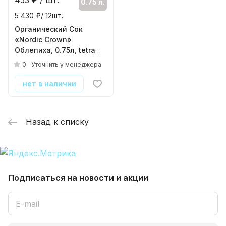
453
₽ / шт.
0.75 л.
5 430 ₽/ 12шт.
Органический Сок
«Nordic Crown»
Облепиха, 0.75л, tetra
pak
0
Уточнить у менеджера
( 12шт./уп. )
нет в наличии
Назад к списку
Подписаться
на новости и акции