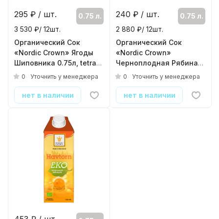
295
₽ / шт.
240
₽ / шт.
0.75 л.
0.75 л.
3 530 ₽/ 12шт.
2 880 ₽/ 12шт.
Органический Сок
Органический Сок
«Nordic Crown» Ягоды
«Nordic Crown»
Шиповника 0.75л, tetra
Черноплодная Рябина
pak
0.75л, tetra pak
0
0
Уточнить у менеджера
Уточнить у менеджера
( 12шт./уп. )
( 12шт./уп. )
нет в наличии
нет в наличии