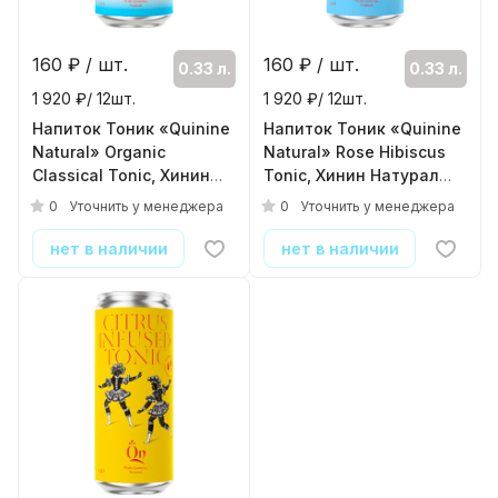
160
₽ / шт.
160
₽ / шт.
0.33 л.
0.33 л.
1 920 ₽/ 12шт.
1 920 ₽/ 12шт.
Напиток Тоник «Quinine
Напиток Тоник «Quinine
Natural» Organic
Natural» Rose Hibiscus
Classical Tonic, Хинин
Tonic, Хинин Натурал
Натурал Органик
Роза Гибискус, 0.33л,
0
0
Уточнить у менеджера
Уточнить у менеджера
Классикал, 0.33л, банка
банка
( 12шт./уп. )
( 12шт./уп. )
нет в наличии
нет в наличии