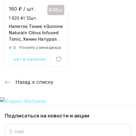
160
₽ / шт.
0.33 л.
1 920 ₽/ 12шт.
Напиток Тоник «Quinine
Natural» Citrus Infused
Tonic, Хинин Натурал
Цитрус Инфузед Тоник,
0
Уточнить у менеджера
0.33л, банка
( 12шт./уп. )
нет в наличии
Назад к списку
Подписаться
на новости и акции