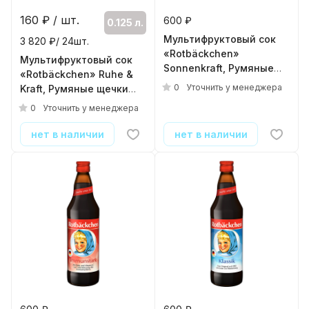
160
₽ / шт.
600 ₽
0.125 л.
Мультифруктовый сок
3 820 ₽/ 24шт.
«Rotbäckchen»
Мультифруктовый сок
Sonnenkraft, Румяные
«Rotbäckchen» Ruhe &
щечки 0.7, стекло
0
Уточнить у менеджера
Kraft, Румяные щечки
0.125, стекло
0
Уточнить у менеджера
( 24шт./уп. )
нет в наличии
нет в наличии