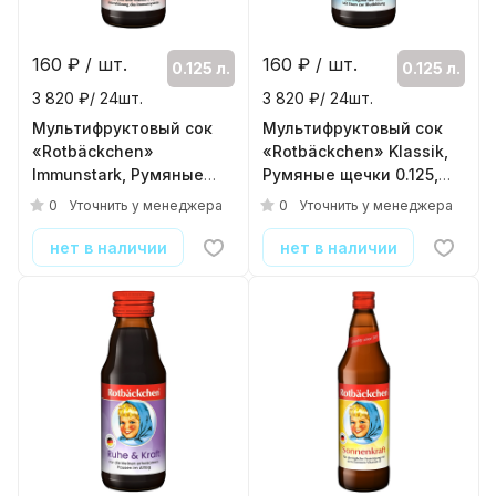
160
₽ / шт.
160
₽ / шт.
0.125 л.
0.125 л.
3 820 ₽/ 24шт.
3 820 ₽/ 24шт.
Мультифруктовый сок
Мультифруктовый сок
«Rotbäckchen»
«Rotbäckchen» Klassik,
Immunstark, Румяные
Румяные щечки 0.125,
щечки 0.125, стекло
стекло
0
0
Уточнить у менеджера
Уточнить у менеджера
( 24шт./уп. )
( 24шт./уп. )
нет в наличии
нет в наличии