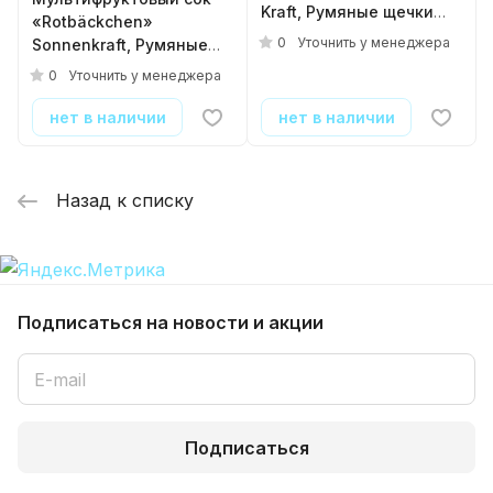
Kraft, Румяные щечки
«Rotbäckchen»
0.7, стекло
0
Уточнить у менеджера
Sonnenkraft, Румяные
щечки 0.125, стекло
0
Уточнить у менеджера
( 24шт./уп. )
нет в наличии
нет в наличии
Назад к списку
Подписаться
на новости и акции
Подписаться