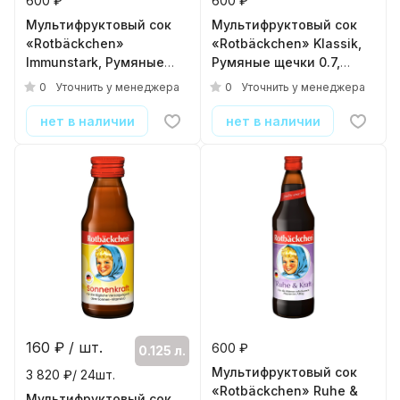
600 ₽
600 ₽
Мультифруктовый сок
Мультифруктовый сок
«Rotbäckchen»
«Rotbäckchen» Klassik,
Immunstark, Румяные
Румяные щечки 0.7,
щечки 0.7, стекло
стекло
0
0
Уточнить у менеджера
Уточнить у менеджера
нет в наличии
нет в наличии
160
₽ / шт.
600 ₽
0.125 л.
Мультифруктовый сок
3 820 ₽/ 24шт.
«Rotbäckchen» Ruhe &
Мультифруктовый сок