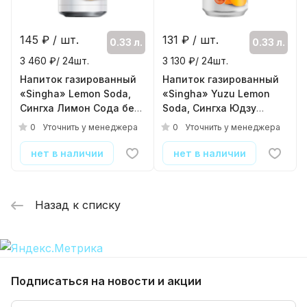
145
₽ / шт.
131
₽ / шт.
0.33 л.
0.33 л.
3 460 ₽/ 24шт.
3 130 ₽/ 24шт.
Напиток газированный
Напиток газированный
«Singha» Lemon Soda,
«Singha» Yuzu Lemon
Сингха Лимон Сода без
Soda, Сингха Юдзу
сахара, 0.33л, банка
Лимон Сода без сахара,
0
0
Уточнить у менеджера
Уточнить у менеджера
( 24шт./уп. )
0.33л, банка
( 24шт./уп. )
нет в наличии
нет в наличии
Назад к списку
Подписаться
на новости и акции