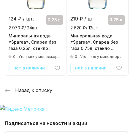
124
₽ / шт.
219
₽ / шт.
0.25 л.
0.75 л.
2 970 ₽/ 24шт.
2 620 ₽/ 12шт.
Минеральная вода
Минеральная вода
«Sparea», Спареа без
«Sparea», Спареа без
газа 0,25л, стекло
газа 0,75л, стекло
( 24шт./уп. )
( 12шт./уп. )
0
0
Уточнить у менеджера
Уточнить у менеджера
нет в наличии
нет в наличии
Назад к списку
Подписаться
на новости и акции