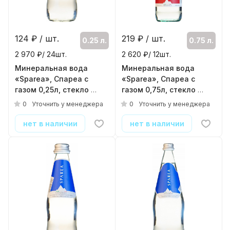
124
₽ / шт.
219
₽ / шт.
0.25 л.
0.75 л.
2 970 ₽/ 24шт.
2 620 ₽/ 12шт.
Минеральная вода
Минеральная вода
«Sparea», Спареа с
«Sparea», Спареа с
газом 0,25л, стекло
газом 0,75л, стекло
( 24шт./уп. )
( 12шт./уп. )
0
0
Уточнить у менеджера
Уточнить у менеджера
нет в наличии
нет в наличии