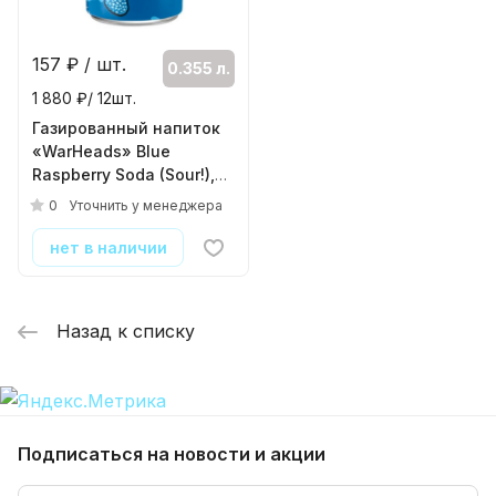
157
₽ / шт.
0.355 л.
1 880 ₽/ 12шт.
Газированный напиток
«WarHeads» Blue
Raspberry Soda (Sour!),
Вар Хедс голубая
0
Уточнить у менеджера
Ежевика кисло -
сладкий. 0.355л, банка
нет в наличии
( 12шт./уп. )
Назад к списку
Подписаться
на новости и акции