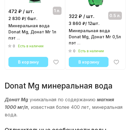
1 л.
472
₽ / шт.
0.5 л.
322
₽ / шт.
2 830 ₽/ 6шт.
3 860 ₽/ 12шт.
Минеральная вода
Минеральная вода
Donat Mg, Донат Mг 1л
Donat Mg, Донат Mг 0,5л
пэт
пэт
( 6шт./уп. )
0
Есть в наличии
( 12шт./уп. )
0
Есть в наличии
В корзину
В корзину
Donat Mg минеральная вода
Донат Mg
уникальная по содержанию
магния
1000 мг/л
, известная более 400 лет, минеральная
вода.
Отличительные особенности воды