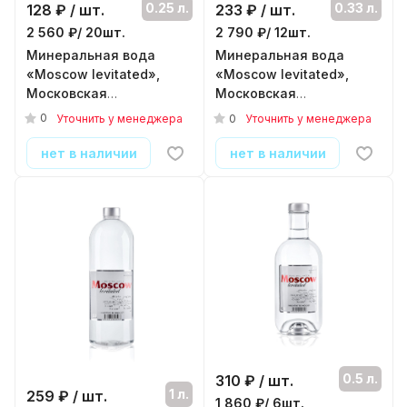
0.25 л.
0.33 л.
128
₽ / шт.
233
₽ / шт.
2 560 ₽/ 20шт.
2 790 ₽/ 12шт.
Минеральная вода
Минеральная вода
«Moscow levitated»,
«Moscow levitated»,
Московская
Московская
левитированная 0.25,
левитированная вода
0
0
Уточнить у менеджера
Уточнить у менеджера
без газа, пэт
0,3 стекло, без газа
( 20шт./уп. )
( 12шт./уп. )
нет в наличии
нет в наличии
0.5 л.
310
₽ / шт.
1 л.
259
₽ / шт.
1 860 ₽/ 6шт.