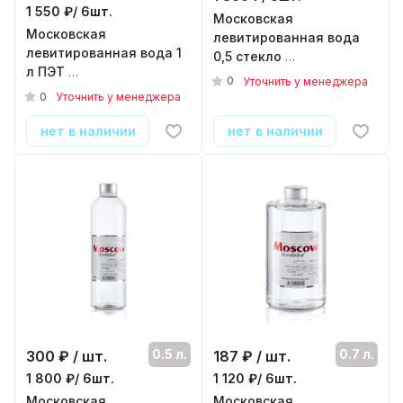
1 550 ₽/ 6шт.
Московская
Московская
левитированная вода
левитированная вода 1
0,5 стекло
л ПЭТ
( 6шт./уп. )
0
Уточнить у менеджера
( 6шт./уп. )
0
Уточнить у менеджера
нет в наличии
нет в наличии
0.5 л.
0.7 л.
300
₽ / шт.
187
₽ / шт.
1 800 ₽/ 6шт.
1 120 ₽/ 6шт.
Московская
Московская