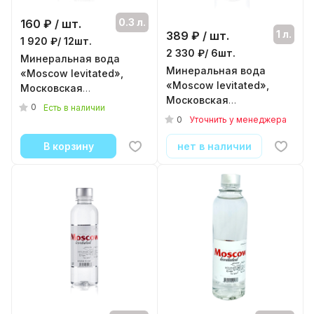
0.3 л.
160
₽ / шт.
1 л.
389
₽ / шт.
1 920 ₽/ 12шт.
2 330 ₽/ 6шт.
Минеральная вода
Минеральная вода
«Moscow levitated»,
«Moscow levitated»,
Московская
Московская
левитированная вода
0
Есть в наличии
левитированная 1л, без
0,3 пэт, без газа
0
Уточнить у менеджера
газа, стекло
( 12шт./уп. )
( 6шт./уп. )
В корзину
нет в наличии