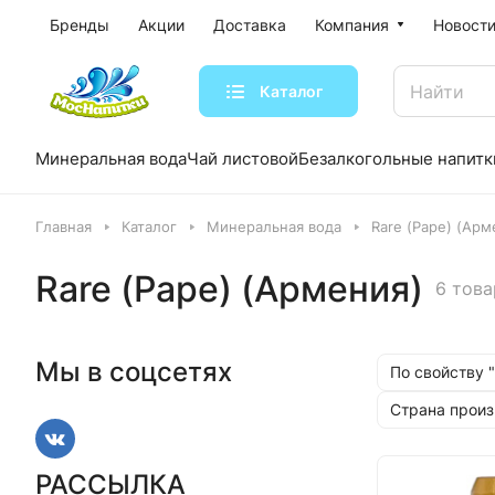
Бренды
Акции
Доставка
Компания
Новости
Каталог
Минеральная вода
Чай листовой
Безалкогольные напитк
Главная
Каталог
Минеральная вода
Rare (Раре) (Арм
Rare (Раре) (Армения)
6 това
Мы в соцсетях
По свойству 
Страна произ
РАССЫЛКА