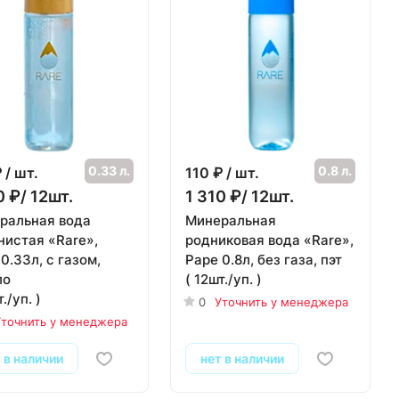
0.33 л.
0.8 л.
 / шт.
110
₽ / шт.
0 ₽/ 12шт.
1 310 ₽/ 12шт.
ральная вода
Минеральная
нистая «Rare»,
родниковая вода «Rare»,
0.33л, с газом,
Раре 0.8л, без газа, пэт
ло
( 12шт./уп. )
./уп. )
0
Уточнить у менеджера
точнить у менеджера
 в наличии
нет в наличии