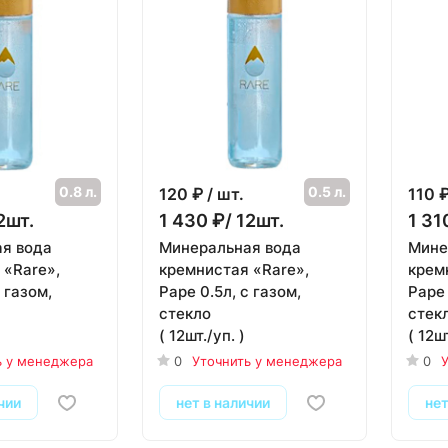
0.8 л.
0.5 л.
120
₽ / шт.
110
₽
2шт.
1 430 ₽/ 12шт.
1 31
я вода
Минеральная вода
Мине
 «Rare»,
кремнистая «Rare»,
крем
 газом,
Раре 0.5л, с газом,
Раре 
стекло
стек
( 12шт./уп. )
( 12шт
ь у менеджера
0
Уточнить у менеджера
0
У
чии
нет в наличии
нет