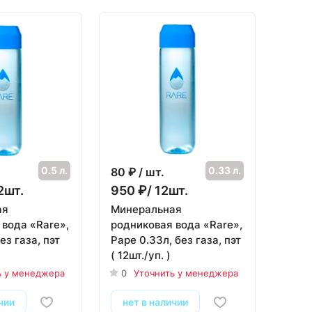
0.5 л.
0.33 л.
80
₽ / шт.
2шт.
950 ₽/ 12шт.
ая
Минеральная
 вода «Rare»,
родниковая вода «Rare»,
ез газа, пэт
Раре 0.33л, без газа, пэт
( 12шт./уп. )
ь у менеджера
0
Уточнить у менеджера
чии
нет в наличии