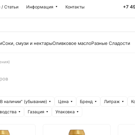
+7 4
 / Статьи
Информация
Контакты
и
Соки, смузи и нектары
Оливковое масло
Разные Сладости
ения)
ров
"В наличии" (убывание)
Цена
Бренд
Литраж
К
водства
Газация
Упаковка