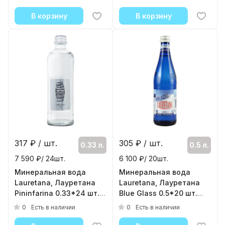
( 6шт./уп. )
( 6шт./уп. )
В корзину
В корзину
317
₽ / шт.
305
₽ / шт.
0.33 л.
0.5 л.
7 590 ₽/ 24шт.
6 100 ₽/ 20шт.
Минеральная вода
Минеральная вода
Lauretana, Лауретана
Lauretana, Лауретана
Pininfarina 0.33*24 шт.
Blue Glass 0.5*20 шт.
(Стекло) Без газа
(Стекло) Без газа
0
0
Есть в наличии
Есть в наличии
( 24шт./уп. )
( 20шт./уп. )