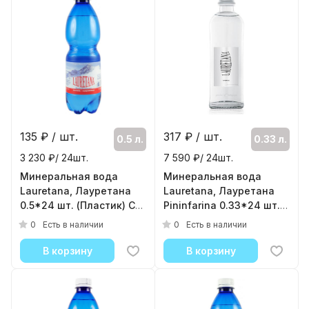
135
₽ / шт.
317
₽ / шт.
0.5 л.
0.33 л.
3 230 ₽/ 24шт.
7 590 ₽/ 24шт.
Минеральная вода
Минеральная вода
Lauretana, Лауретана
Lauretana, Лауретана
0.5*24 шт. (Пластик) С
Pininfarina 0.33*24 шт.
газом
(Стекло) С газом
0
0
Есть в наличии
Есть в наличии
( 24шт./уп. )
( 24шт./уп. )
В корзину
В корзину