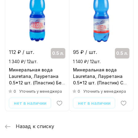
112
₽ / шт.
95
₽ / шт.
0.5 л.
0.5 л.
1 340 ₽/ 12шт.
1 140 ₽/ 12шт.
Минеральная вода
Минеральная вода
Lauretana, Лауретана
Lauretana, Лауретана
0.5*12 шт. (Пластик) Без
0.5*12 шт. (Пластик) С
Газа
газом
0
0
Уточнить у менеджера
Уточнить у менеджера
( 12шт./уп. )
( 12шт./уп. )
нет в наличии
нет в наличии
Назад к списку