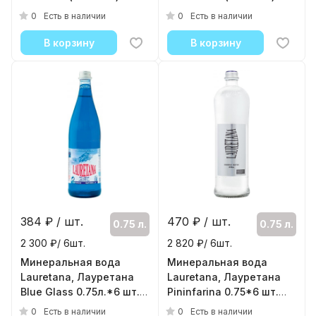
газа
Газа
0
0
Есть в наличии
Есть в наличии
( 6шт./уп. )
( 24шт./уп. )
В корзину
В корзину
384
₽ / шт.
470
₽ / шт.
0.75 л.
0.75 л.
2 300 ₽/ 6шт.
2 820 ₽/ 6шт.
Минеральная вода
Минеральная вода
Lauretana, Лауретана
Lauretana, Лауретана
Blue Glass 0.75л.*6 шт.
Pininfarina 0.75*6 шт.
(Стекло) Без газа
(Стекло) Без газа
0
0
Есть в наличии
Есть в наличии