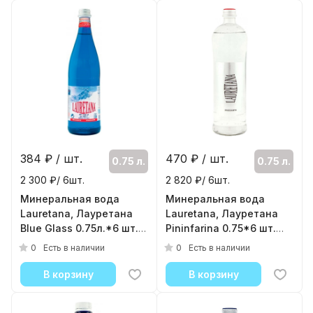
384
₽ / шт.
470
₽ / шт.
0.75 л.
0.75 л.
2 300 ₽/ 6шт.
2 820 ₽/ 6шт.
Минеральная вода
Минеральная вода
Lauretana, Лауретана
Lauretana, Лауретана
Blue Glass 0.75л.*6 шт.
Pininfarina 0.75*6 шт.
(Стекло) С газом
(Стекло) С газом
0
0
Есть в наличии
Есть в наличии
( 6шт./уп. )
( 6шт./уп. )
В корзину
В корзину