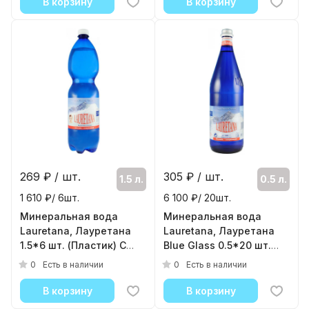
В корзину
В корзину
269
₽ / шт.
305
₽ / шт.
1.5 л.
0.5 л.
1 610 ₽/ 6шт.
6 100 ₽/ 20шт.
Минеральная вода
Минеральная вода
Lauretana, Лауретана
Lauretana, Лауретана
1.5*6 шт. (Пластик) С
Blue Glass 0.5*20 шт.
Газом
(Стекло) С газом
0
0
Есть в наличии
Есть в наличии
( 6шт./уп. )
( 20шт./уп. )
В корзину
В корзину