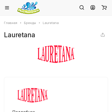
Главная
Бренды
Lauretana
Lauretana