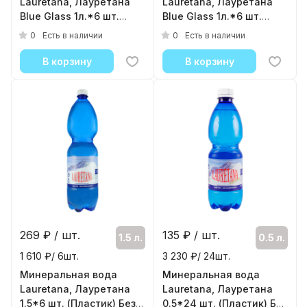
Lauretana, Лауретана
Lauretana, Лауретана
Blue Glass 1л.*6 шт.
Blue Glass 1л.*6 шт.
(Стекло) Без газа
(Стекло) С газом
0
0
Есть в наличии
Есть в наличии
( 6шт./уп. )
( 6шт./уп. )
В корзину
В корзину
269
₽ / шт.
135
₽ / шт.
1.5 л.
0.5 л.
1 610 ₽/ 6шт.
3 230 ₽/ 24шт.
Минеральная вода
Минеральная вода
Lauretana, Лауретана
Lauretana, Лауретана
1.5*6 шт. (Пластик) Без
0.5*24 шт. (Пластик) Без