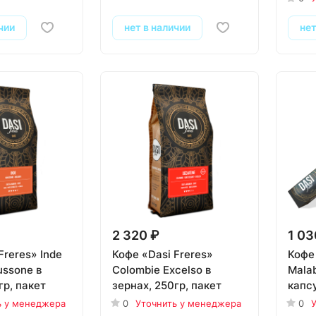
чии
нет в наличии
нет
2 320 ₽
1 03
Freres» Inde
Кофе «Dasi Freres»
Кофе 
ussone в
Colombie Excelso в
Mala
гр, пакет
зернах, 250гр, пакет
капсу
ь у менеджера
0
Уточнить у менеджера
0
У