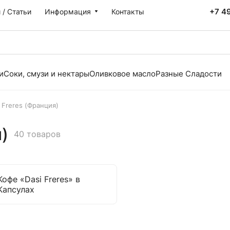
+7 4
 / Статьи
Информация
Контакты
и
Соки, смузи и нектары
Оливковое масло
Разные Сладости
 Freres (Франция)
)
40 товаров
Кофе «Dasi Freres» в
Капсулах