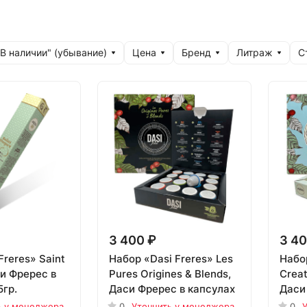
"В наличии" (убывание)
Цена
Бренд
Литраж
С
3 400 ₽
3 40
Freres» Saint
Набор «Dasi Freres» Les
Набор
си Фререс в
Pures Origines & Blends,
Crea
5гр.
Даси Фререс в капсулах
Даси
ь у менеджера
0
Уточнить у менеджера
0
У