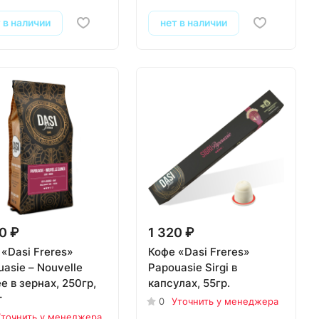
 в наличии
нет в наличии
0 ₽
1 320 ₽
«Dasi Freres»
Кофе «Dasi Freres»
asie – Nouvelle
Papouasie Sirgi в
e в зернах, 250гр,
капсулах, 55гр.
т
0
Уточнить у менеджера
точнить у менеджера