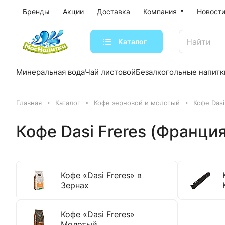
Бренды
Акции
Доставка
Компания
Новости
Каталог
Минеральная вода
Чай листовой
Безалкогольные напитк
Главная
Каталог
Кофе зерновой и молотый
Кофе Dasi
Кофе Dasi Freres (Франция
Кофе «Dasi Freres» в
Зернах
Кофе «Dasi Freres»
Молотый