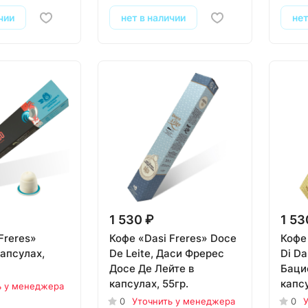
чии
нет в наличии
нет
1 530 ₽
1 53
Freres»
Кофе «Dasi Freres» Doce
Кофе 
капсулах,
De Leite, Даси Фререс
Di D
Досе Де Лейте в
Баци
капсулах, 55гр.
капсу
ь у менеджера
0
Уточнить у менеджера
0
У