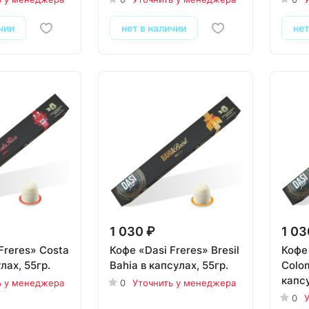
чии
нет в наличии
нет
1 030 ₽
1 03
Freres» Costa
Кофе «Dasi Freres» Bresil
Кофе 
лах, 55гр.
Bahia в капсулах, 55гр.
Colom
капсу
ь у менеджера
0
Уточнить у менеджера
0
У