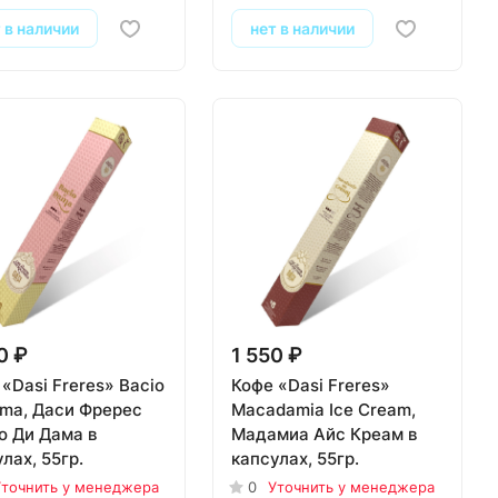
 в наличии
нет в наличии
0 ₽
1 550 ₽
«Dasi Freres» Bacio
Кофе «Dasi Freres»
ama, Даси Фререс
Macadamia Ice Cream,
о Ди Дама в
Мадамиа Айс Креам в
лах, 55гр.
капсулах, 55гр.
точнить у менеджера
0
Уточнить у менеджера