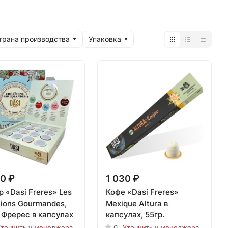
трана производства
Упаковка
0 ₽
1 030 ₽
 «Dasi Freres» Les
Кофе «Dasi Freres»
tions Gourmandes,
Mexique Altura в
 Фререс в капсулах
капсулах, 55гр.
точнить у менеджера
0
Уточнить у менеджера