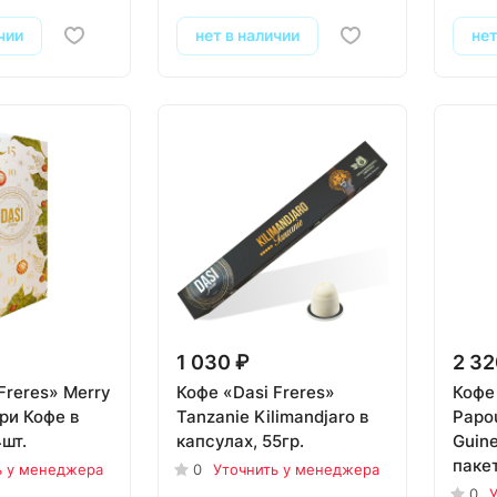
чии
нет в наличии
нет
1 030 ₽
2 32
Freres» Merry
Кофе «Dasi Freres»
Кофе 
ри Кофе в
Tanzanie Kilimandjaro в
Papou
шт.
капсулах, 55гр.
Guine
паке
ь у менеджера
0
Уточнить у менеджера
0
У